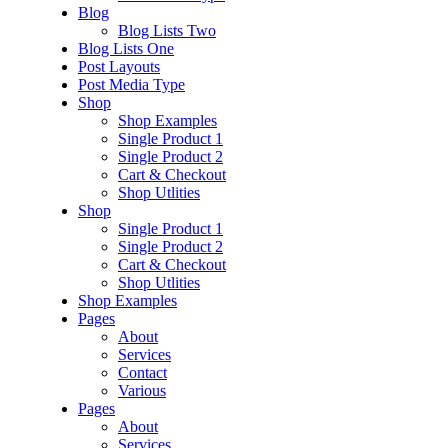
Blog
Blog Lists Two
Blog Lists One
Post Layouts
Post Media Type
Shop
Shop Examples
Single Product 1
Single Product 2
Cart & Checkout
Shop Utlities
Shop
Single Product 1
Single Product 2
Cart & Checkout
Shop Utlities
Shop Examples
Pages
About
Services
Contact
Various
Pages
About
Services