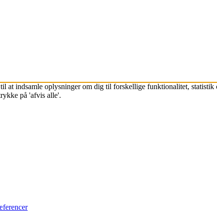
l at indsamle oplysninger om dig til forskellige funktionalitet, statisti
ykke på 'afvis alle'.
æferencer