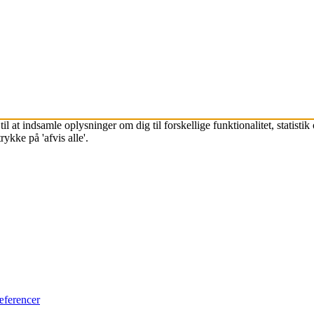
l at indsamle oplysninger om dig til forskellige funktionalitet, statisti
ykke på 'afvis alle'.
æferencer