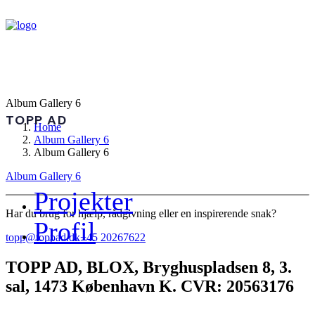
Album Gallery 6
TOPP AD
Home
Album Gallery 6
Album Gallery 6
Album Gallery 6
Projekter
Har du brug for hjælp, rådgivning eller en inspirerende snak?
Profil
topp@toppad.dk
+45 20267622
TOPP AD,
BLOX, Bryghuspladsen 8, 3.
sal, 1473 København K. CVR: 20563176