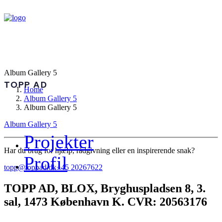
Album Gallery 5
TOPP AD
Home
Album Gallery 5
Album Gallery 5
Album Gallery 5
Projekter
Har du brug for hjælp, rådgivning eller en inspirerende snak?
Profil
topp@toppad.dk
+45 20267622
TOPP AD,
BLOX, Bryghuspladsen 8, 3.
sal, 1473 København K. CVR: 20563176