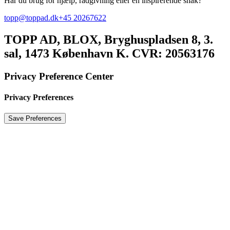
Har du brug for hjælp, rådgivning eller en inspirerende snak?
topp@toppad.dk
+45 20267622
TOPP AD,
BLOX, Bryghuspladsen 8, 3.
sal, 1473 København K. CVR: 20563176
Privacy Preference Center
Privacy Preferences