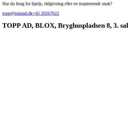
Har du brug for hjælp, rådgivning eller en inspirerende snak?
topp@toppad.dk
+45 20267622
TOPP AD,
BLOX, Bryghuspladsen 8, 3. sa