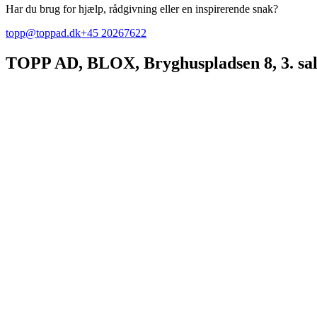
Har du brug for hjælp, rådgivning eller en inspirerende snak?
topp@toppad.dk
+45 20267622
TOPP AD,
BLOX, Bryghuspladsen 8, 3. sa