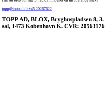
Har du brug for hjælp, rådgivning eller en inspirerende snak?
topp@toppad.dk
+45 20267622
TOPP AD,
BLOX, Bryghuspladsen 8, 3.
sal, 1473 København K. CVR: 20563176