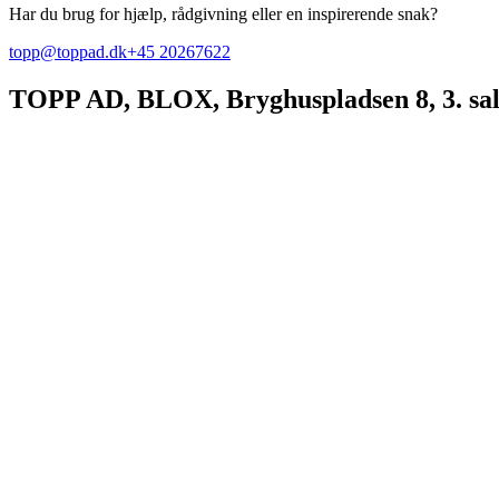
Har du brug for hjælp, rådgivning eller en inspirerende snak?
topp@toppad.dk
+45 20267622
TOPP AD,
BLOX, Bryghuspladsen 8, 3. sa