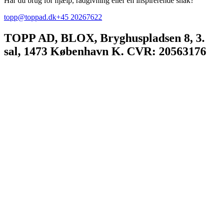
Har du brug for hjælp, rådgivning eller en inspirerende snak?
topp@toppad.dk
+45 20267622
TOPP AD,
BLOX, Bryghuspladsen 8, 3.
sal, 1473 København K. CVR: 20563176