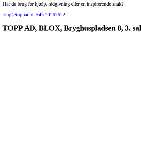
Har du brug for hjælp, rådgivning eller en inspirerende snak?
topp@toppad.dk
+45 20267622
TOPP AD,
BLOX, Bryghuspladsen 8, 3. sa