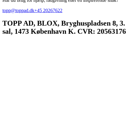
Har du brug for hjælp, rådgivning eller en inspirerende snak?
topp@toppad.dk
+45 20267622
TOPP AD,
BLOX, Bryghuspladsen 8, 3.
sal, 1473 København K. CVR: 20563176