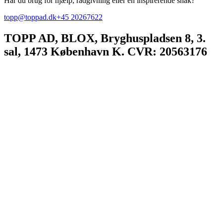
Har du brug for hjælp, rådgivning eller en inspirerende snak?
topp@toppad.dk
+45 20267622
TOPP AD,
BLOX, Bryghuspladsen 8, 3.
sal, 1473 København K. CVR: 20563176