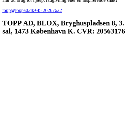
Har du brug for hjælp, rådgivning eller en inspirerende snak?
topp@toppad.dk
+45 20267622
TOPP AD,
BLOX, Bryghuspladsen 8, 3.
sal, 1473 København K. CVR: 20563176