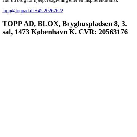
Har du brug for hjælp, rådgivning eller en inspirerende snak?
topp@toppad.dk
+45 20267622
TOPP AD,
BLOX, Bryghuspladsen 8, 3.
sal, 1473 København K. CVR: 20563176