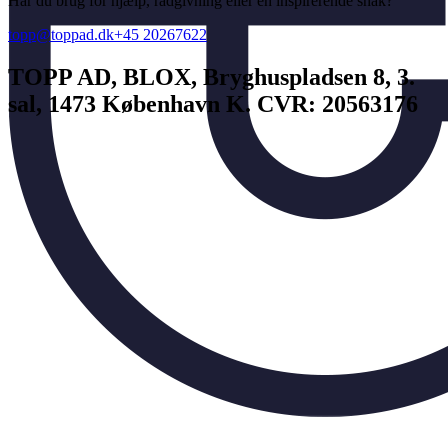
Har du brug for hjælp, rådgivning eller en inspirerende snak?
topp@toppad.dk
+45 20267622
TOPP AD,
BLOX, Bryghuspladsen 8, 3.
sal, 1473 København K. CVR: 20563176