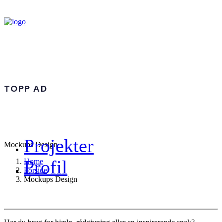
TOPP AD
Projekter
Mockups Design
Profil
Home
Forside
Mockups Design