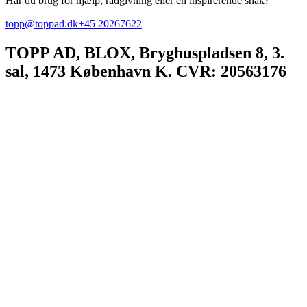
Har du brug for hjælp, rådgivning eller en inspirerende snak?
topp@toppad.dk
+45 20267622
TOPP AD,
BLOX, Bryghuspladsen 8, 3.
sal, 1473 København K. CVR: 20563176