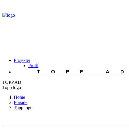
Projekter
Profil
TOPP A
TOPP AD
Topp logo
Home
Forside
Topp logo