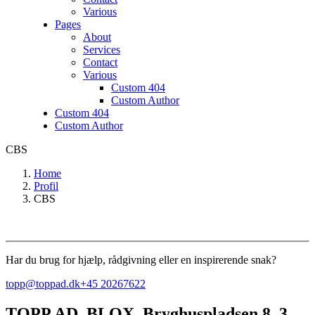
Various
Pages
About
Services
Contact
Various
Custom 404
Custom Author
Custom 404
Custom Author
CBS
Home
Profil
CBS
Har du brug for hjælp, rådgivning eller en inspirerende snak?
topp@toppad.dk
+45 20267622
TOPP AD,
BLOX, Bryghuspladsen 8, 3.