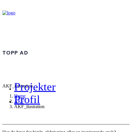
TOPP AD
Projekter
AKF_ilustration
Profil
Home
AKF
AKF_ilustration