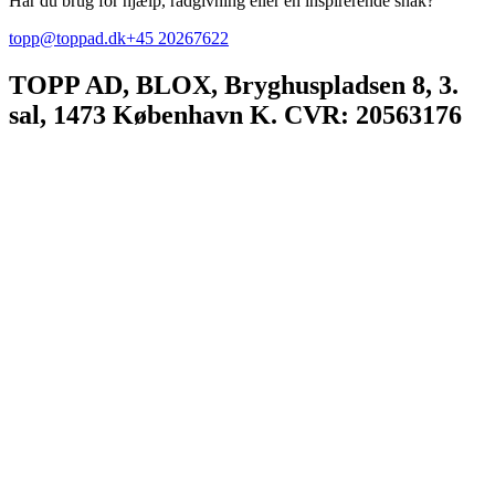
Har du brug for hjælp, rådgivning eller en inspirerende snak?
topp@toppad.dk
+45 20267622
TOPP AD,
BLOX, Bryghuspladsen 8, 3.
sal, 1473 København K. CVR: 20563176