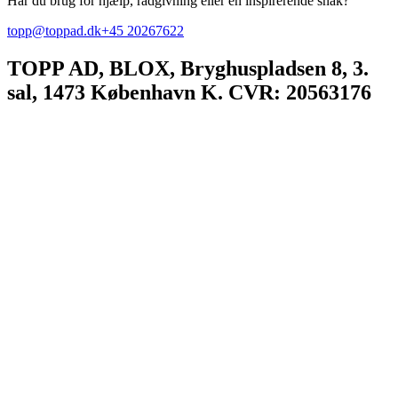
Har du brug for hjælp, rådgivning eller en inspirerende snak?
topp@toppad.dk
+45 20267622
TOPP AD,
BLOX, Bryghuspladsen 8, 3.
sal, 1473 København K. CVR: 20563176