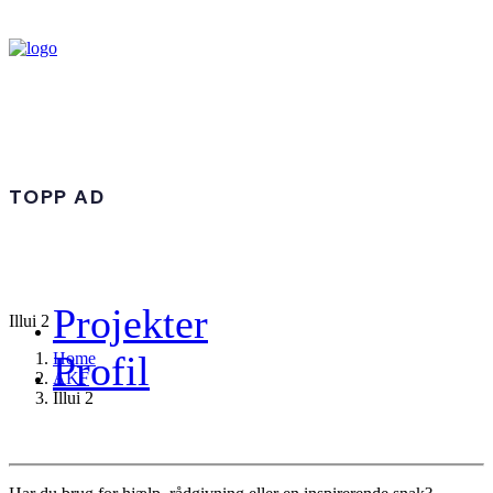
TOPP AD
Projekter
Illui 2
Profil
Home
AKF
Illui 2