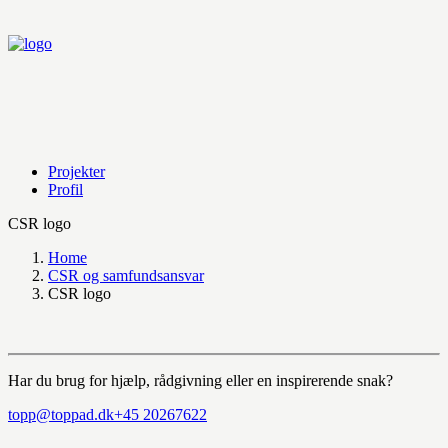
Projekter
Profil
CSR logo
Home
CSR og samfundsansvar
CSR logo
Har du brug for hjælp, rådgivning eller en inspirerende snak?
topp@toppad.dk
+45 20267622