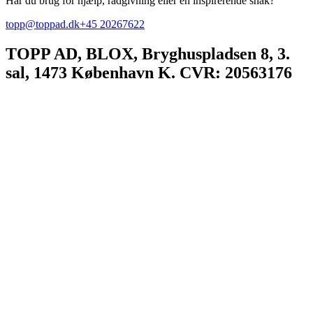
Har du brug for hjælp, rådgivning eller en inspirerende snak?
topp@toppad.dk
+45 20267622
TOPP AD,
BLOX, Bryghuspladsen 8, 3.
sal, 1473 København K. CVR: 20563176