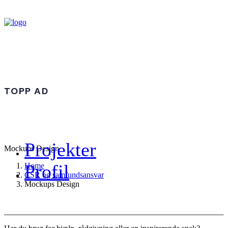
TOPP AD
Projekter
Mockups Design
Profil
Home
CSR og samfundsansvar
Mockups Design