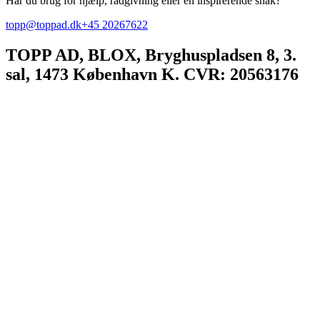
Har du brug for hjælp, rådgivning eller en inspirerende snak?
topp@toppad.dk
+45 20267622
TOPP AD,
BLOX, Bryghuspladsen 8, 3.
sal, 1473 København K. CVR: 20563176