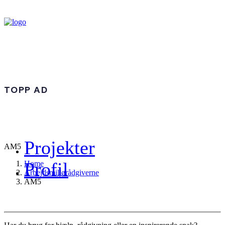
TOPP AD
Projekter
AM5
Profil
Home
Arbejdsmiljørådgiverne
AM5