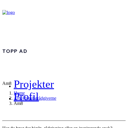
TOPP AD
Projekter
Am8
Profil
Home
Arbejdsmiljørådgiverne
Am8