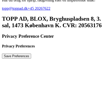
Har du brug for hjælp, rådgivning eller en inspirerende snak?
topp@toppad.dk
+45 20267622
TOPP AD,
BLOX, Bryghuspladsen 8, 3.
sal, 1473 København K. CVR: 20563176
Privacy Preference Center
Privacy Preferences