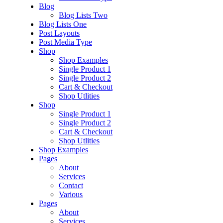
Blog
Blog Lists Two
Blog Lists One
Post Layouts
Post Media Type
Shop
Shop Examples
Single Product 1
Single Product 2
Cart & Checkout
Shop Utlities
Shop
Single Product 1
Single Product 2
Cart & Checkout
Shop Utlities
Shop Examples
Pages
About
Services
Contact
Various
Pages
About
Services