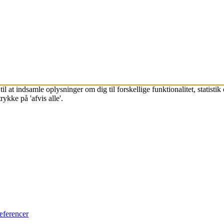
l at indsamle oplysninger om dig til forskellige funktionalitet, statisti
ykke på 'afvis alle'.
æferencer