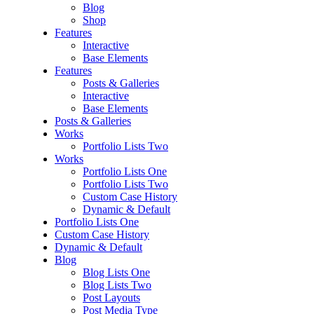
Blog
Shop
Features
Interactive
Base Elements
Features
Posts & Galleries
Interactive
Base Elements
Posts & Galleries
Works
Portfolio Lists Two
Works
Portfolio Lists One
Portfolio Lists Two
Custom Case History
Dynamic & Default
Portfolio Lists One
Custom Case History
Dynamic & Default
Blog
Blog Lists One
Blog Lists Two
Post Layouts
Post Media Type