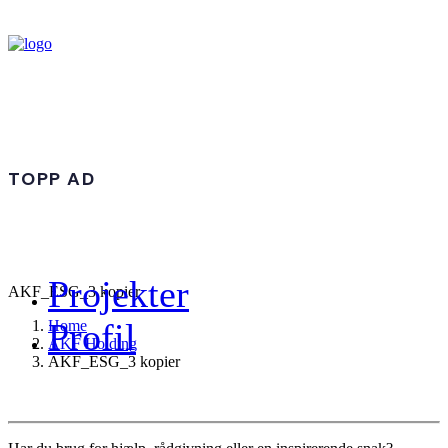
TOPP AD
Projekter
AKF_ESG_3 kopier
Profil
Home
AKF Holding
AKF_ESG_3 kopier