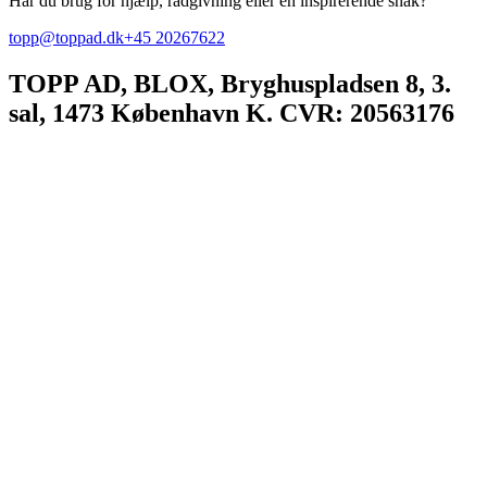
Har du brug for hjælp, rådgivning eller en inspirerende snak?
topp@toppad.dk
+45 20267622
TOPP AD,
BLOX, Bryghuspladsen 8, 3.
sal, 1473 København K. CVR: 20563176