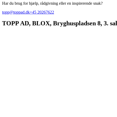
Har du brug for hjælp, rådgivning eller en inspirerende snak?
topp@toppad.dk
+45 20267622
TOPP AD,
BLOX, Bryghuspladsen 8, 3. sa