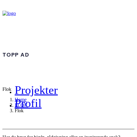
TOPP AD
Projekter
Flok
Profil
Home
FLOK
Flok