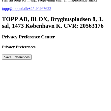
Har du brug for hjælp, rådgivning eller en inspirerende snak?
topp@toppad.dk
+45 20267622
TOPP AD,
BLOX, Bryghuspladsen 8, 3.
sal, 1473 København K. CVR: 20563176
Privacy Preference Center
Privacy Preferences