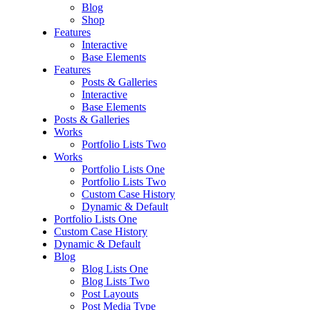
Blog
Shop
Features
Interactive
Base Elements
Features
Posts & Galleries
Interactive
Base Elements
Posts & Galleries
Works
Portfolio Lists Two
Works
Portfolio Lists One
Portfolio Lists Two
Custom Case History
Dynamic & Default
Portfolio Lists One
Custom Case History
Dynamic & Default
Blog
Blog Lists One
Blog Lists Two
Post Layouts
Post Media Type