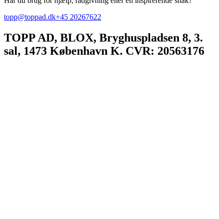
Har du brug for hjælp, rådgivning eller en inspirerende snak?
topp@toppad.dk
+45 20267622
TOPP AD,
BLOX, Bryghuspladsen 8, 3.
sal, 1473 København K. CVR: 20563176