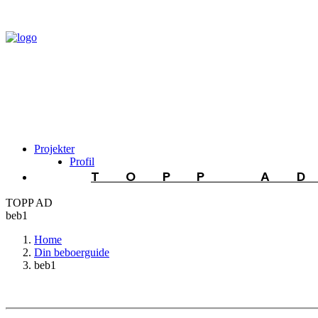
Projekter
Profil
TOPP A
TOPP AD
beb1
Home
Din beboerguide
beb1