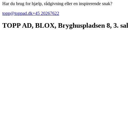
Har du brug for hjælp, rådgivning eller en inspirerende snak?
topp@toppad.dk
+45 20267622
TOPP AD,
BLOX, Bryghuspladsen 8, 3. sa