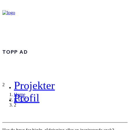
TOPP AD
Projekter
2
Profil
Home
KVUC
2