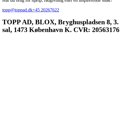
Har du brug for hjælp, rådgivning eller en inspirerende snak?
topp@toppad.dk
+45 20267622
TOPP AD,
BLOX, Bryghuspladsen 8, 3.
sal, 1473 København K. CVR: 20563176