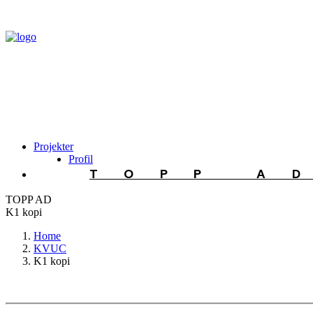
Projekter
Profil
TOPP A
TOPP AD
K1 kopi
Home
KVUC
K1 kopi