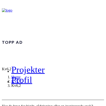
TOPP AD
Projekter
Kv6,2
Profil
Home
KVUC
Kv6,2