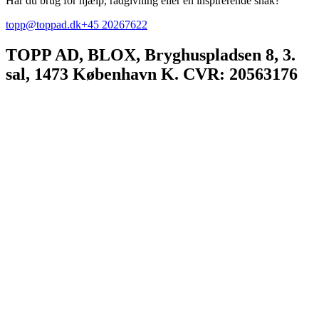
Har du brug for hjælp, rådgivning eller en inspirerende snak?
topp@toppad.dk
+45 20267622
TOPP AD,
BLOX, Bryghuspladsen 8, 3.
sal, 1473 København K. CVR: 20563176