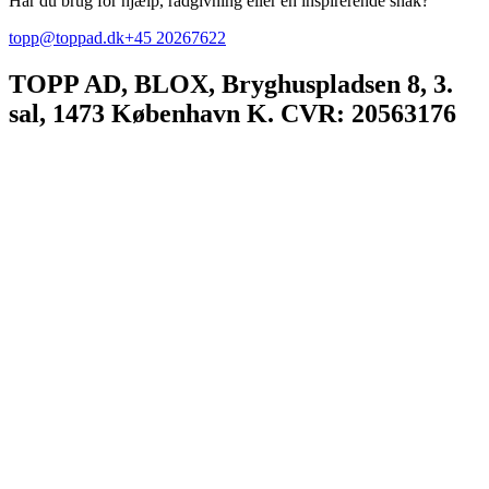
Har du brug for hjælp, rådgivning eller en inspirerende snak?
topp@toppad.dk
+45 20267622
TOPP AD,
BLOX, Bryghuspladsen 8, 3.
sal, 1473 København K. CVR: 20563176