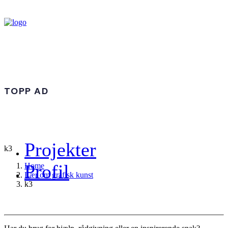
TOPP AD
Projekter
k3
Profil
Home
Lær om grafisk kunst
k3