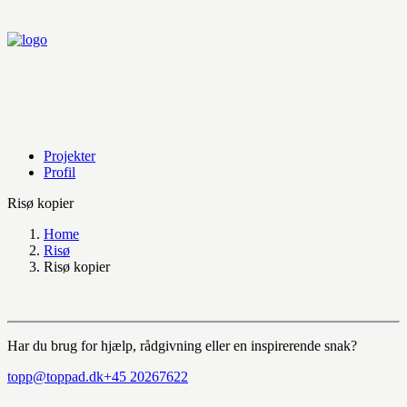
Projekter
Profil
Risø kopier
Home
Risø
Risø kopier
Har du brug for hjælp, rådgivning eller en inspirerende snak?
topp@toppad.dk
+45 20267622