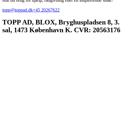
Har du brug for hjælp, rådgivning eller en inspirerende snak?
topp@toppad.dk
+45 20267622
TOPP AD,
BLOX, Bryghuspladsen 8, 3.
sal, 1473 København K. CVR: 20563176