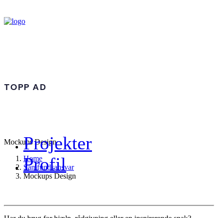
TOPP AD
Projekter
Mockups Design
Profil
Home
Samfundsansvar
Mockups Design