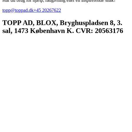
Har du brug for hjælp, rådgivning eller en inspirerende snak?
topp@toppad.dk
+45 20267622
TOPP AD,
BLOX, Bryghuspladsen 8, 3.
sal, 1473 København K. CVR: 20563176