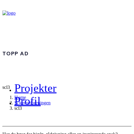
TOPP AD
Projekter
scl3
Profil
Home
Scleroseforeningen
scl3