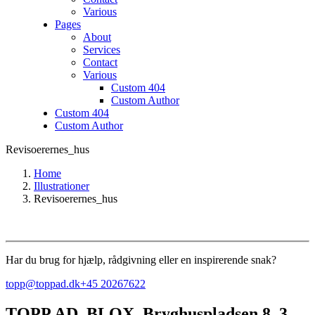
Various
Pages
About
Services
Contact
Various
Custom 404
Custom Author
Custom 404
Custom Author
Revisoerernes_hus
Home
Illustrationer
Revisoerernes_hus
Har du brug for hjælp, rådgivning eller en inspirerende snak?
topp@toppad.dk
+45 20267622
TOPP AD,
BLOX, Bryghuspladsen 8, 3.