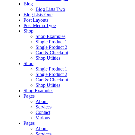
Blog
Blog Lists Two
Blog Lists One
Post Layouts
Post Media Type
Shop
Shop Examples
Single Product 1
Single Product 2
Cart & Checkout
Shop Utlities
Shop
Single Product 1
Single Product 2
Cart & Checkout
Shop Utlities
Shop Examples
Pages
About
Services
Contact
Various
Pages
About
Services