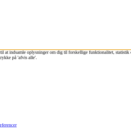
l at indsamle oplysninger om dig til forskellige funktionalitet, statisti
ykke på 'afvis alle'.
æferencer