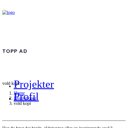
TOPP AD
Projekter
vold kopi
Profil
Home
Illustrationer
vold kopi