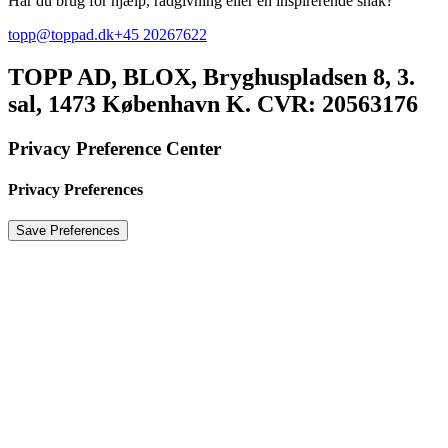
Har du brug for hjælp, rådgivning eller en inspirerende snak?
topp@toppad.dk
+45 20267622
TOPP AD,
BLOX, Bryghuspladsen 8, 3.
sal, 1473 København K. CVR: 20563176
Privacy Preference Center
Privacy Preferences