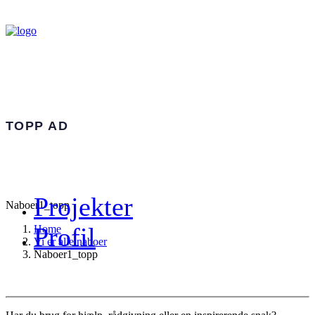
TOPP AD
Projekter
Naboer1_topp
Profil
Home
Vi er alle naboer
Naboer1_topp