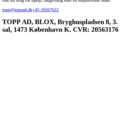
Har du brug for hjælp, rådgivning eller en inspirerende snak?
topp@toppad.dk
+45 20267622
TOPP AD,
BLOX, Bryghuspladsen 8, 3.
sal, 1473 København K. CVR: 20563176