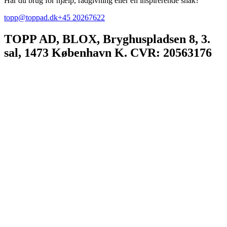
Har du brug for hjælp, rådgivning eller en inspirerende snak?
topp@toppad.dk
+45 20267622
TOPP AD,
BLOX, Bryghuspladsen 8, 3.
sal, 1473 København K. CVR: 20563176