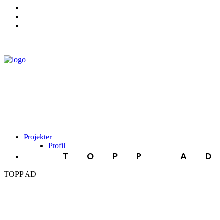
Projekter
Profil
TOPP A
TOPP AD