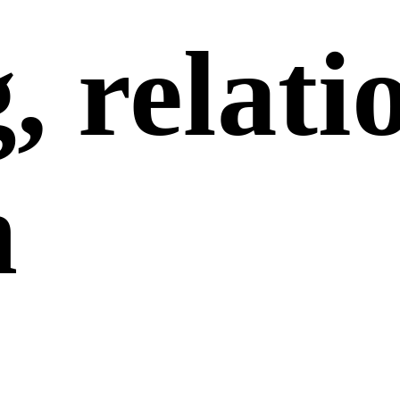
, relati
n