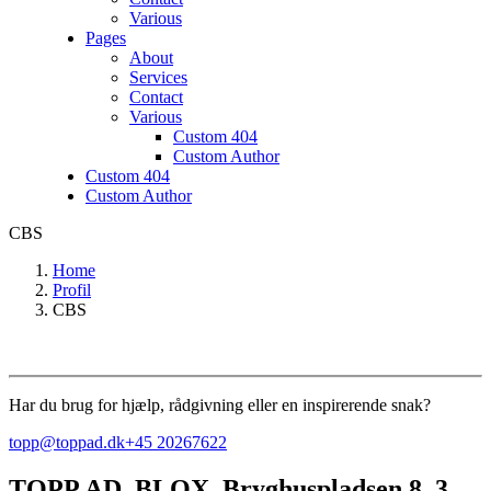
Various
Pages
About
Services
Contact
Various
Custom 404
Custom Author
Custom 404
Custom Author
CBS
Home
Profil
CBS
Har du brug for hjælp, rådgivning eller en inspirerende snak?
topp@toppad.dk
+45 20267622
TOPP AD,
BLOX, Bryghuspladsen 8, 3.