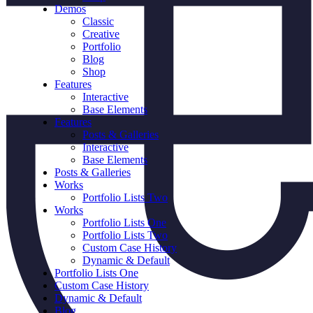
Demos
Classic
Creative
Portfolio
Blog
Shop
Features
Interactive
Base Elements
Features
Posts & Galleries
Interactive
Base Elements
Posts & Galleries
Works
Portfolio Lists Two
Works
Portfolio Lists One
Portfolio Lists Two
Custom Case History
Dynamic & Default
Portfolio Lists One
Custom Case History
Dynamic & Default
Blog