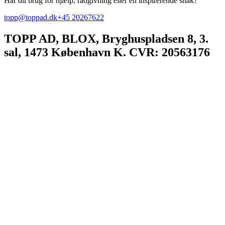
Har du brug for hjælp, rådgivning eller en inspirerende snak?
topp@toppad.dk
+45 20267622
TOPP AD,
BLOX, Bryghuspladsen 8, 3.
sal, 1473 København K. CVR: 20563176