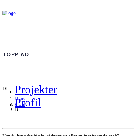
TOPP AD
Projekter
DI
Profil
Home
Profil
DI