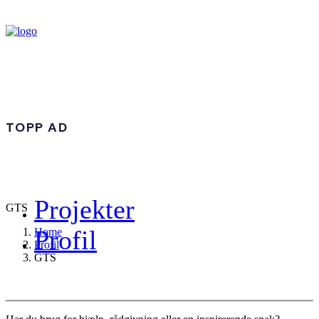
TOPP AD
Projekter
GTS
Profil
Home
Profil
GTS