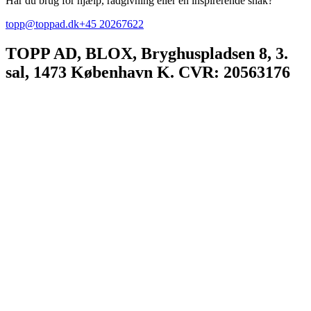
Har du brug for hjælp, rådgivning eller en inspirerende snak?
topp@toppad.dk
+45 20267622
TOPP AD,
BLOX, Bryghuspladsen 8, 3.
sal, 1473 København K. CVR: 20563176