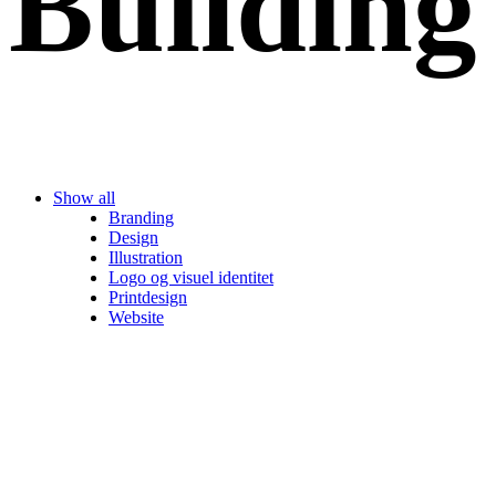
Buildin
Show all
Branding
Design
Illustration
Logo og visuel identitet
Printdesign
Website