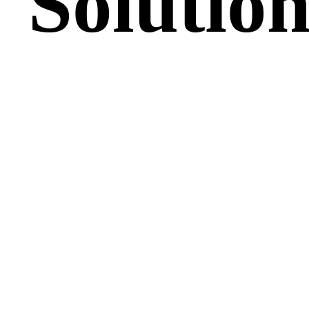
g
S
o
l
u
t
i
o