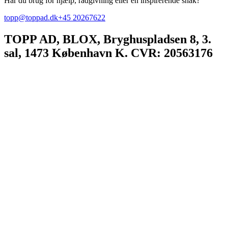
Har du brug for hjælp, rådgivning eller en inspirerende snak?
topp@toppad.dk
+45 20267622
TOPP AD,
BLOX, Bryghuspladsen 8, 3.
sal, 1473 København K. CVR: 20563176